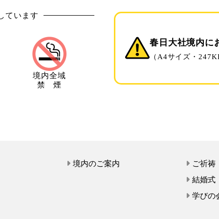
しています
春日大社境内に
（A4サイズ・247K
境内全域
禁 煙
て
境内のご案内
ご祈祷
結婚式
学びの