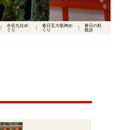
水谷九社め
春日五大龍神め
春日の杜
ぐり
ぐり
散歩