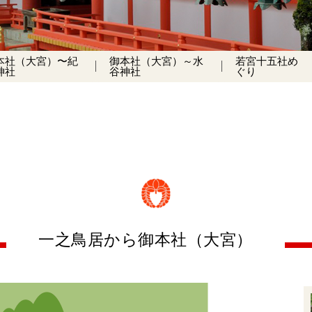
本社（大宮）〜紀
御本社（大宮）～水
若宮十五社め
神社
谷神社
ぐり
一之鳥居から御本社（大宮）