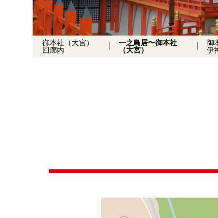
御本社（大宮）
一之鳥居〜御本社
御
回廊内
（大宮）
伊