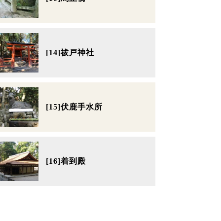
[14]祓戸神社
[15]伏鹿手水所
[16]着到殿