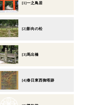
[1]一之鳥居
[2]影向の松
[3]馬出橋
[4]春日東西御塔跡