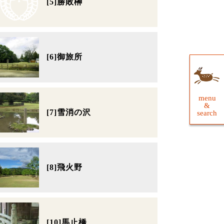
[5]勝敗榊
[6]御旅所
menu
&
[7]雪消の沢
search
[8]飛火野
[10]馬止橋