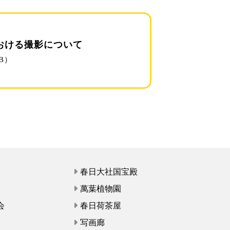
おける撮影について
B）
春日大社国宝殿
萬葉植物園
会
春日荷茶屋
写画廊