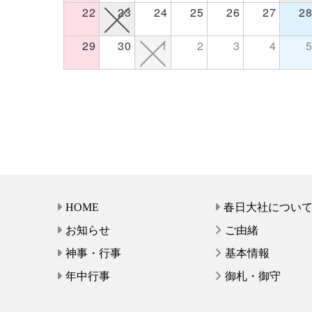
22
23
24
25
26
27
2
29
30
1
2
3
4
HOME
春日大社につい
お知らせ
ご由緒
神事・行事
基本情報
年中行事
御札・御守