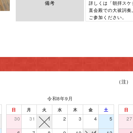
備考
詳しくは「朝拝スケ
直会殿での大祓詞奏
ご参加ください。
（注）
令和8年9月
日
月
火
水
木
金
土
日
1
30
31
1
2
3
4
5
27
8
6
7
8
9
10
11
12
4