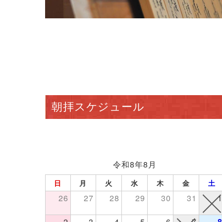
朝拝スケジュール
令和8年8月
日
月
火
水
木
金
土
26
27
28
29
30
31
2
3
4
5
6
7