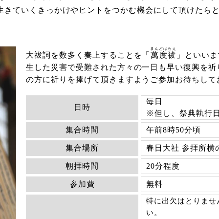
生きていくきっかけやヒントをつかむ機会にして頂けたら
まんどばらえ
大祓詞を数多く奏上することを「
萬度祓
」といいま
生した災害で受難された方々の一日も早い復興を祈
の方に祈りを捧げて頂きますようご参加お待ちして
毎日
日時
※但し、祭典執行
集合時間
午前8時50分頃
集合場所
春日大社 参拝所横
朝拝時間
20分程度
参加費
無料
特に出欠はとりませ
い。