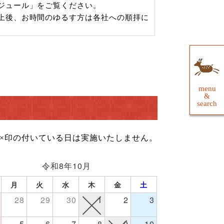
ジュール」をご覧ください。
上後、お時間のゆるす方は各社への順拝に
menu
&
search
×印の付いている日は実施いたしません
。
令和8年10月
月
火
水
木
金
土
28
29
30
1
2
3
5
6
7
8
9
10