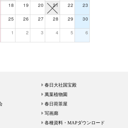
18
19
20
21
22
23
25
26
27
28
29
30
1
2
3
4
5
6
春日大社国宝殿
萬葉植物園
会
春日荷茶屋
写画廊
各種資料・MAPダウンロード