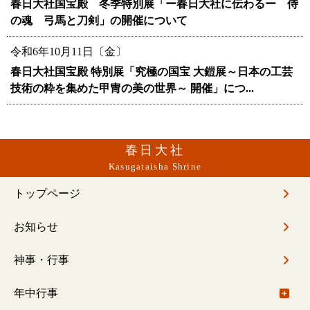
春日大社国宝殿 冬季特別展「ー春日大社に伝わるー 侍
の魂 弓馬と刀剣」の開催について
令和6年10月11日〔金〕
春日大社国宝殿 特別展「究極の国宝 大鎧展～日本の工芸
技術の粋を集めた甲冑の美の世界～ 開催」につ...
春日大社
Kasugataisha Shrine
トップページ
お知らせ
神事・行事
年中行事