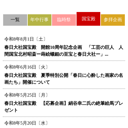
国宝殿
一覧
年中行事
臨時祭
参拝企画
令和8年8月1日〔土〕
春日大社国宝殿 開館10周年記念企画 「工芸の巨人 人
間国宝北村昭斎ー蒔絵螺鈿の至宝と春日大社ー」...
令和8年6月16日〔火〕
春日大社国宝殿 夏季特別公開「春日に心酔した画家の名
画たち」開催について
令和8年5月25日〔月〕
春日大社国宝殿 【応募企画】絹谷幸二氏の絶筆絵馬プレ
ゼント
令和8年5月20日〔水〕