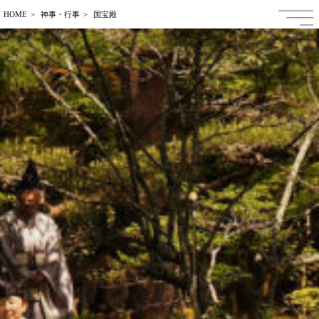
HOME
神事・行事
国宝殿
日本語
ENGLISH
中文繁体字
中文簡体字
한국어
Français