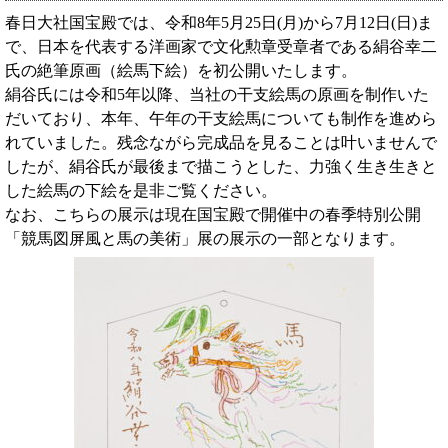
春日大社国宝殿では、令和8年5月25日(月)から7月12日(日)ま
で、日本を代表する洋画家で文化勲章受章者である絹谷幸二
氏の絶筆原画（絵馬下絵）を初公開いたします。
絹谷氏には令和5年以降、当社の干支絵馬の原画を制作いた
だいており、本年、午年の干支絵馬についても制作を進めら
れていました。残念ながら完成品を見ることは叶いませんで
したが、絹谷氏が最後まで描こうとした、力強く生き生きと
した絵馬の下絵を是非ご覧ください。
なお、こちらの展示は現在国宝殿で開催中の春季特別公開
「競馬図屏風と馬の美術」展の展示の一部となります。