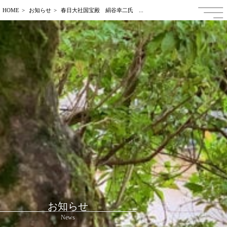
HOME
お知らせ
春日大社国宝殿 絹谷幸二氏 ...
日本語
ENGLISH
中文繁体字
中文簡体字
한국어
Français
お知らせ
News