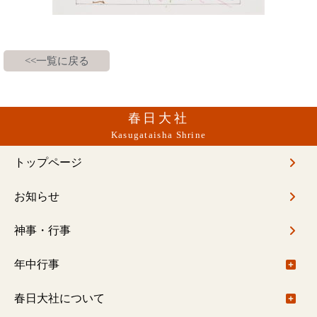
<<一覧に戻る
春日大社
Kasugataisha Shrine
トップページ
お知らせ
神事・行事
年中行事
年中行事について
春日大社について