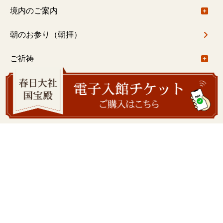
春日大社社伝神楽
ご由緒
境内のご案内
春日大社禰宜座狂言
基本情報
境内のご案内について
朝のお参り（朝拝）
御札・御守
御本社（大宮）回廊内
ご祈祷
一之鳥居〜御本社（大宮）
ご祈祷について
結婚式
御本社（大宮）〜紀伊神社
出張祭典
結婚式について
学びの会
御本社（大宮）～水谷神社
注意事項
学びの会について
春日大社国宝殿
若宮十五社めぐり
ご予約について
旬祭講話
春日大社国宝殿について
萬葉植物園
水谷九社めぐり
挙式料
春日山錬成会
展示のご案内
萬葉植物園について
春日荷茶屋
春日の杜散歩
御巫（巫女）修行コース
主な収蔵品
園内のご案内
春日荷茶屋について
写画廊