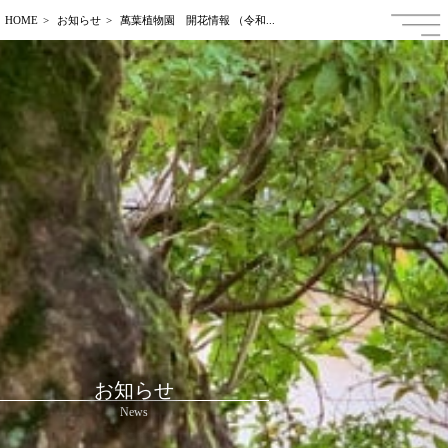
HOME
お知らせ
萬葉植物園 開花情報 （令和...
日本語
ENGLISH
中文繁体字
中文簡体字
한국어
Français
お知らせ
News