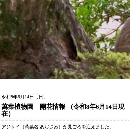
令和8年6月14日〔日〕
萬葉植物園 開花情報 （令和8年6月14日現
在）
アジサイ（萬葉名 あぢさゐ）が見ごろを迎えました。