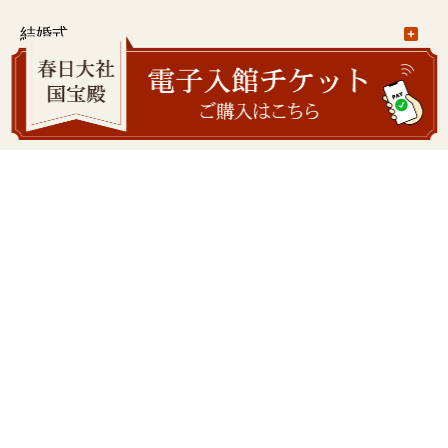
一之鳥居〜御本社（大宮）
ご祈祷について
結婚式
御本社（大宮）〜紀伊神社
出張祭典
結婚式について
学びの会
御本社（大宮）～水谷神社
注意事項
学びの会について
春日大社国宝殿
若宮十五社めぐり
ご予約について
旬祭講話
春日大社国宝殿について
萬葉植物園
水谷九社めぐり
挙式料
春日山錬成会
展示のご案内
萬葉植物園について
春日荷茶屋
春日の杜散歩
御巫（巫女）修行コース
主な収蔵品
園内のご案内
春日荷茶屋について
写画廊
企業研修
藤について
お品書き
各種資料・MAPダウンロード
ご利用条件
プライバシーポリシー