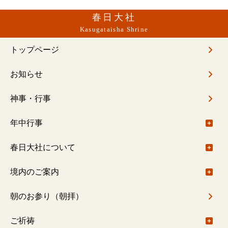
春日大社
Kasugataisha Shrine
トップページ
お知らせ
神事・行事
年中行事
年中行事について
春日大社について
春日大社社伝神楽
ご由緒
境内のご案内
春日大社禰宜座狂言
基本情報
境内のご案内について
朝のお参り（朝拝）
御札・御守
御本社（大宮）回廊内
ご祈祷