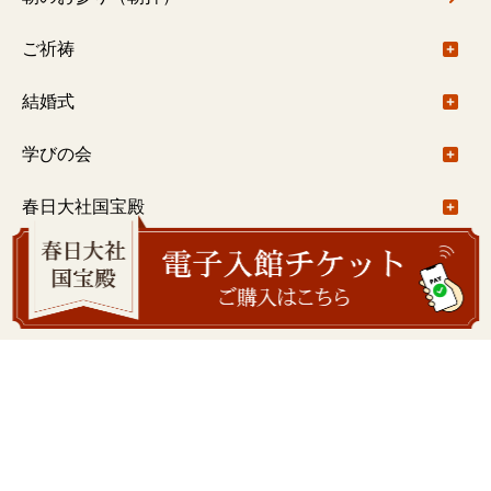
御札・御守
御本社（大宮）回廊内
ご祈祷
一之鳥居〜御本社（大宮）
ご祈祷について
結婚式
御本社（大宮）〜紀伊神社
出張祭典
結婚式について
学びの会
御本社（大宮）～水谷神社
注意事項
学びの会について
春日大社国宝殿
若宮十五社めぐり
ご予約について
旬祭講話
春日大社国宝殿について
萬葉植物園
水谷九社めぐり
挙式料
春日山錬成会
展示のご案内
萬葉植物園について
春日荷茶屋
春日の杜散歩
御巫（巫女）修行コース
主な収蔵品
園内のご案内
春日荷茶屋について
写画廊
企業研修
藤について
お品書き
各種資料・MAPダウンロード
ご利用条件