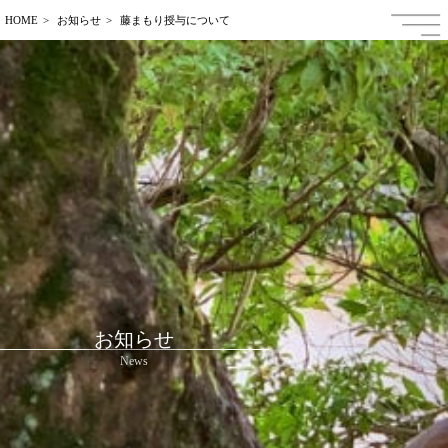
HOME
お知らせ
藤まもり授与について
日本語
ENGLISH
中文繁体字
中文簡体字
한국어
Français
お知らせ
News