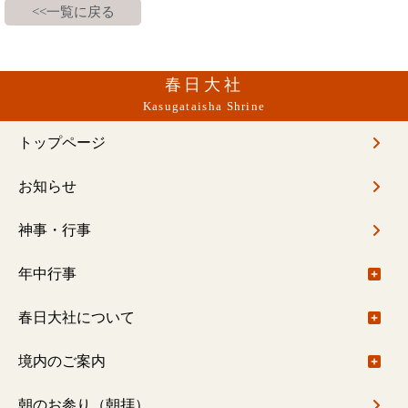
<<一覧に戻る
春日大社
Kasugataisha Shrine
トップページ
お知らせ
神事・行事
年中行事
年中行事について
春日大社について
春日大社社伝神楽
ご由緒
境内のご案内
春日大社禰宜座狂言
基本情報
境内のご案内について
朝のお参り（朝拝）