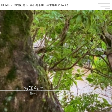
HOME
お知らせ
春日荷茶屋 年末年始アルバイ...
日本語
ENGLISH
中文繁体字
中文簡体字
한국어
Français
お知らせ
News