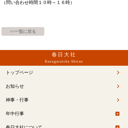
（問い合わせ時間１０時～１６時）
<<一覧に戻る
春日大社
Kasugataisha Shrine
トップページ
お知らせ
神事・行事
年中行事
年中行事について
春日大社について