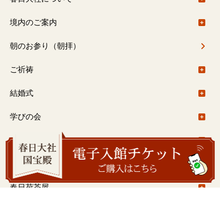
春日大社社伝神楽
ご由緒
境内のご案内
春日大社禰宜座狂言
基本情報
境内のご案内について
朝のお参り（朝拝）
御札・御守
御本社（大宮）回廊内
ご祈祷
一之鳥居〜御本社（大宮）
ご祈祷について
結婚式
御本社（大宮）〜紀伊神社
出張祭典
結婚式について
学びの会
御本社（大宮）～水谷神社
注意事項
学びの会について
春日大社国宝殿
若宮十五社めぐり
ご予約について
旬祭講話
春日大社国宝殿について
萬葉植物園
水谷九社めぐり
挙式料
春日山錬成会
展示のご案内
萬葉植物園について
春日荷茶屋
春日の杜散歩
御巫（巫女）修行コース
主な収蔵品
園内のご案内
春日荷茶屋について
写画廊