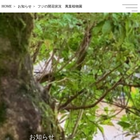
HOME
お知らせ
フジの開花状況 萬葉植物園
日本語
ENGLISH
中文繁体字
中文簡体字
한국어
Français
お知らせ