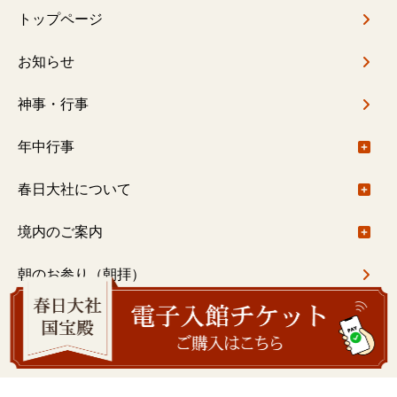
トップページ
お知らせ
神事・行事
年中行事
年中行事について
春日大社について
春日大社社伝神楽
ご由緒
境内のご案内
春日大社禰宜座狂言
基本情報
境内のご案内について
朝のお参り（朝拝）
御札・御守
御本社（大宮）回廊内
ご祈祷
一之鳥居〜御本社（大宮）
ご祈祷について
結婚式