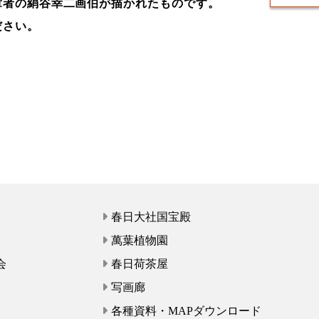
章者の絹谷幸二画伯が描かれたものです。
ださい。
春日大社国宝殿
萬葉植物園
会
春日荷茶屋
写画廊
各種資料・MAPダウンロード