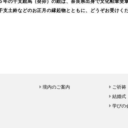
５年の干支絵馬（癸卯）の絵は、奈良県出身で文化勲章受
干支土鈴などの
お正月の縁
起物とともに、どうぞお受けく
て
境内のご案内
ご祈祷
結婚式
学びの