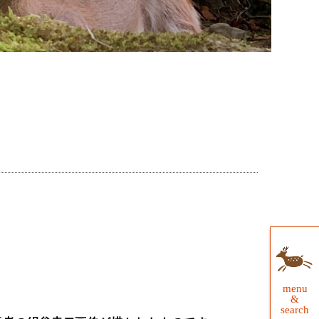
menu
&
search