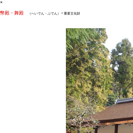
×
幣殿・舞殿
（へいでん・ぶでん）＊重要文化財