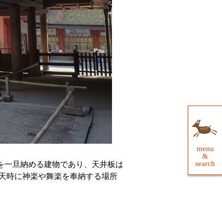
menu
&
search
を一旦納める建物であり、天井板は
雨天時に神楽や舞楽を奉納する場所