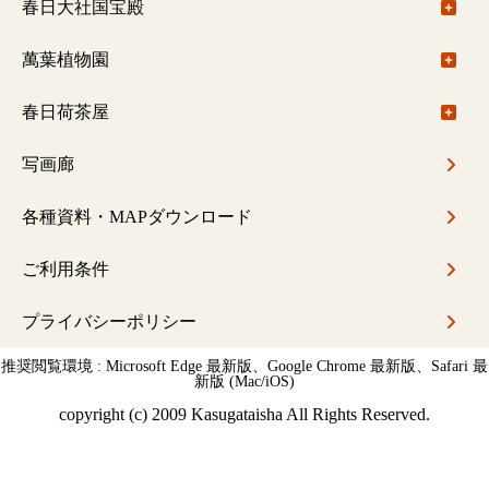
御本社（大宮）～水谷神社
注意事項
学びの会について
春日大社国宝殿
若宮十五社めぐり
ご予約について
旬祭講話
春日大社国宝殿について
萬葉植物園
水谷九社めぐり
挙式料
春日山錬成会
展示のご案内
萬葉植物園について
春日荷茶屋
春日の杜散歩
御巫（巫女）修行コース
主な収蔵品
園内のご案内
春日荷茶屋について
写画廊
企業研修
藤について
お品書き
各種資料・MAPダウンロード
ご利用条件
プライバシーポリシー
推奨閲覧環境 : Microsoft Edge 最新版、Google Chrome 最新版、Safari 最
新版 (Mac/iOS)
copyright (c) 2009 Kasugataisha All Rights Reserved.