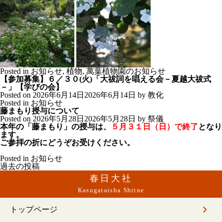
Posted in
お知らせ
,
植物
,
萬葉植物園のお知らせ
【参加募集】６／３０(火)「大祓詞を唱える会－夏越大祓式
－」【学びの会】
Posted on
2026年6月14日
2026年6月14日
by
教化
Posted in
お知らせ
藤まもり授与について
Posted on
2026年5月28日
2026年5月28日
by
祭儀
本年の「藤まもり」の授与は、
５月３１日（日）で終了
となり
ます。
ご参拝の折にどうぞお受けください。
Posted in
お知らせ
投
過去の投稿
稿
春日大社
ナ
ビ
Kasugataisha Shrine
ゲ
ー
トップページ
シ
ョ