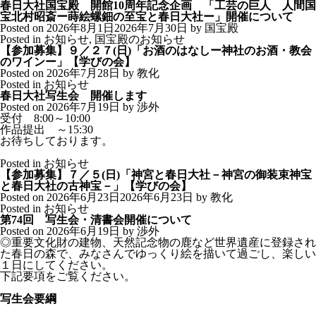
春日大社国宝殿 開館10周年記念企画 「工芸の巨人 人間国
宝北村昭斎ー蒔絵螺鈿の至宝と春日大社ー」開催について
Posted on
2026年8月1日
2026年7月30日
by
国宝殿
Posted in
お知らせ
,
国宝殿のお知らせ
【参加募集】９／２７(日)「お酒のはなしー神社のお酒・教会
日本語
のワインー」【学びの会】
Posted on
2026年7月28日
by
教化
ENGLISH
Posted in
お知らせ
春日大社写生会 開催します
Posted on
2026年7月19日
by
渉外
中文繁体字
受付 8:00～10:00
作品提出 ～15:30
お待ちしております。
中文簡体字
Posted in
お知らせ
【参加募集】７／５(日)「神宮と春日大社－神宮の御装束神宝
한국어
と春日大社の古神宝－」【学びの会】
Posted on
2026年6月23日
2026年6月23日
by
教化
Posted in
お知らせ
Français
第74回 写生会・清書会開催について
Posted on
2026年6月19日
by
渉外
◎重要文化財の建物、天然記念物の鹿など世界遺産に登録され
た春日の森で、みなさんでゆっくり絵を描いて過ごし、楽しい
１日にしてください。
下記要項をご覧ください。
写生会要綱