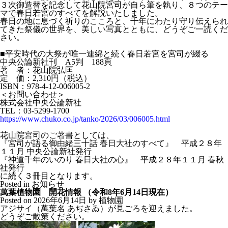
３次御造替を記念して花山院宮司が自ら筆を執り、８つのテー
マで春日若宮のすべてを解説いたしました。
春日の地に息づく祈りのこころと、千年にわたり守り伝えられ
てきた祭儀の世界を、美しい写真とともに、どうぞご一読くだ
さい。
■平安時代の大祭が唯一連綿と続く春日若宮を宮司が綴る
中央公論新社刊 A5判 188頁
著 者：花山院弘匡
定 価：2,310円（税込）
ISBN：978-4-12-006005-2
＜お問い合わせ＞
株式会社中央公論新社
TEL：03-5299-1700
https://www.chuko.co.jp/tanko/2026/03/006005.html
花山院宮司のご著書としては、
『宮司が語る御由緒三十話 春日大社のすべて』 平成２８年
１１月 中央公論新社発行
『神道千年のいのり 春日大社の心』 平成２８年１１月 春秋
社発行
に続く３冊目となります。
Posted in
お知らせ
萬葉植物園 開花情報 （令和8年6月14日現在）
Posted on
2026年6月14日
by
植物園
アジサイ（萬葉名 あぢさゐ）が見ごろを迎えました。
どうぞご散策ください。