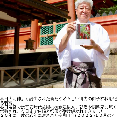
春日大明神より誕生された新たな若々しい御力の御子神様を祀
る若宮。
春日若宮では平安時代後期の御創建以来、朝廷や摂関家に篤く
崇敬され、今日まで連綿と祭儀が受け継がれてきました。
２０年に一度の式年に戻された令和４年(２０２２)１０月の４