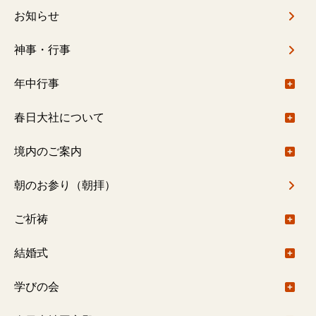
ン
お知らせ
神事・行事
年中行事
年中行事について
春日大社について
春日大社社伝神楽
ご由緒
境内のご案内
春日大社禰宜座狂言
基本情報
境内のご案内について
朝のお参り（朝拝）
御札・御守
御本社（大宮）回廊内
ご祈祷
一之鳥居〜御本社（大宮）
ご祈祷について
結婚式
御本社（大宮）〜紀伊神社
出張祭典
結婚式について
学びの会