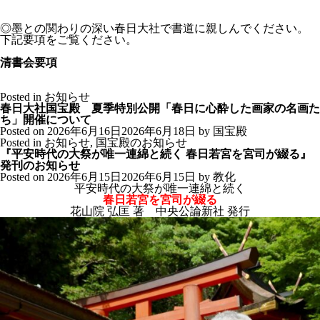
◎墨との関わりの深い春日大社で書道に親しんでください。
下記要項をご覧ください。
清書会要項
Posted in
お知らせ
春日大社国宝殿 夏季特別公開「春日に心酔した画家の名画た
ち」開催について
Posted on
2026年6月16日
2026年6月18日
by
国宝殿
Posted in
お知らせ
,
国宝殿のお知らせ
『平安時代の大祭が唯一連綿と続く 春日若宮を宮司が綴る』
発刊のお知らせ
Posted on
2026年6月15日
2026年6月15日
by
教化
平安時代の大祭が唯一連綿と続く
春日若宮を宮司が綴る
花山院 弘匡 著 中央公論新社 発行