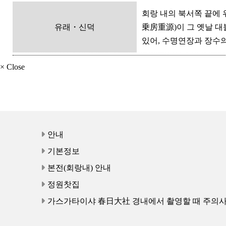
회랑 내의 북서쪽 끝에 
유래・신덕
乗房重源)이 그 옛날 
있어, 수명연장과 장수의
× Close
안내
기본정보
본전(회랑내) 안내
정원찻집
가스가타이샤 春日大社 경내에서 촬영할 때 주의