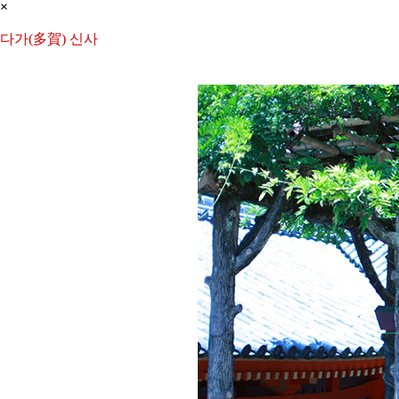
×
다가(多賀) 신사