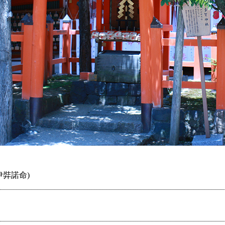
伊弉諾命)